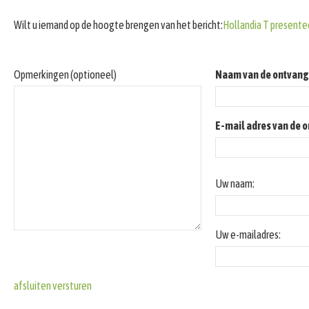
Wilt u iemand op de hoogte brengen van het bericht:
Hollandia T presente
Opmerkingen (optioneel)
Naam van de ontvang
E-mail adres van de 
Uw naam:
Uw e-mailadres:
afsluiten
versturen