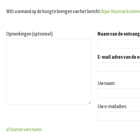
Wilt u iemand op de hoogte brengen van het bericht:
Arjan Huisman komend
Opmerkingen (optioneel)
Naam van de ontvang
E-mail adres van de 
Uw naam:
Uw e-mailadres:
afsluiten
versturen