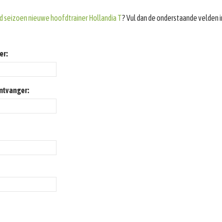
 seizoen nieuwe hoofdtrainer Hollandia T
? Vul dan de onderstaande velden i
er:
ontvanger: