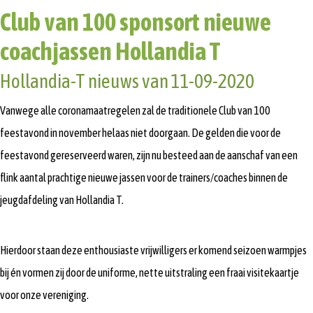
Club van 100 sponsort nieuwe
coachjassen Hollandia T
Hollandia-T nieuws van 11-09-2020
Vanwege alle coronamaatregelen zal de traditionele Club van 100
feestavond in november helaas niet doorgaan. De gelden die voor de
feestavond gereserveerd waren, zijn nu besteed aan de aanschaf van een
flink aantal prachtige nieuwe jassen voor de trainers/coaches binnen de
jeugdafdeling van Hollandia T.
Hierdoor staan deze enthousiaste vrijwilligers er komend seizoen warmpjes
bij én vormen zij door de uniforme, nette uitstraling een fraai visitekaartje
voor onze vereniging.