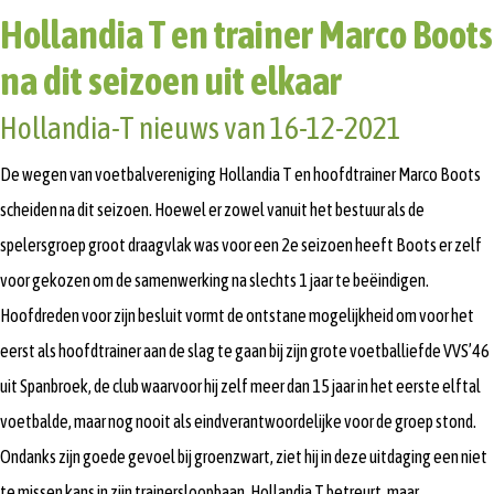
Hollandia T en trainer Marco Boots
na dit seizoen uit elkaar
Hollandia-T nieuws van 16-12-2021
De wegen van voetbalvereniging Hollandia T en hoofdtrainer Marco Boots
scheiden na dit seizoen. Hoewel er zowel vanuit het bestuur als de
spelersgroep groot draagvlak was voor een 2e seizoen heeft Boots er zelf
voor gekozen om de samenwerking na slechts 1 jaar te beëindigen.
Hoofdreden voor zijn besluit vormt de ontstane mogelijkheid om voor het
eerst als hoofdtrainer aan de slag te gaan bij zijn grote voetballiefde VVS’46
uit Spanbroek, de club waarvoor hij zelf meer dan 15 jaar in het eerste elftal
voetbalde, maar nog nooit als eindverantwoordelijke voor de groep stond.
Ondanks zijn goede gevoel bij groenzwart, ziet hij in deze uitdaging een niet
te missen kans in zijn trainersloopbaan. Hollandia T betreurt, maar