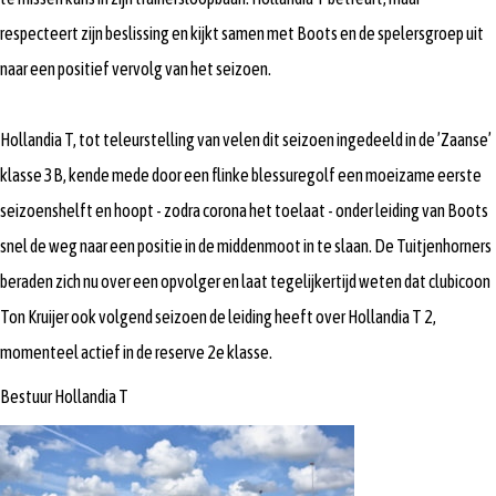
respecteert zijn beslissing en kijkt samen met Boots en de spelersgroep uit
naar een positief vervolg van het seizoen.
Hollandia T, tot teleurstelling van velen dit seizoen ingedeeld in de ’Zaanse’
klasse 3B, kende mede door een flinke blessuregolf een moeizame eerste
seizoenshelft en hoopt - zodra corona het toelaat - onder leiding van Boots
snel de weg naar een positie in de middenmoot in te slaan. De Tuitjenhorners
beraden zich nu over een opvolger en laat tegelijkertijd weten dat clubicoon
Ton Kruijer ook volgend seizoen de leiding heeft over Hollandia T 2,
momenteel actief in de reserve 2e klasse.
Bestuur Hollandia T