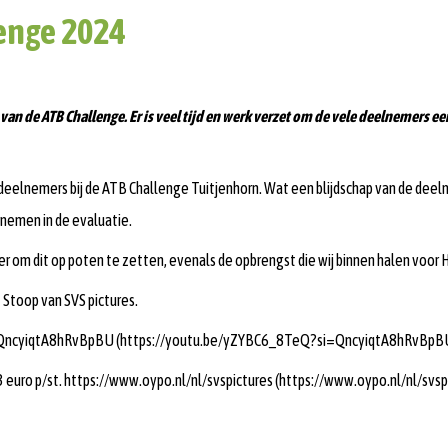
enge 2024
n de ATB Challenge. Er is veel tijd en werk verzet om de vele deelnemers ee
 deelnemers bij de ATB Challenge Tuitjenhorn. Wat een blijdschap van de dee
enemen in de evaluatie.
fveer om dit op poten te zetten, evenals de opbrengst die wij binnen halen voor
t Stoop van SVS pictures.
Q?si=QncyiqtA8hRvBpBU (https://youtu.be/yZYBC6_8TeQ?si=QncyiqtA8hRvBpB
 3 euro p/st. https://www.oypo.nl/nl/svspictures (https://www.oypo.nl/nl/svsp