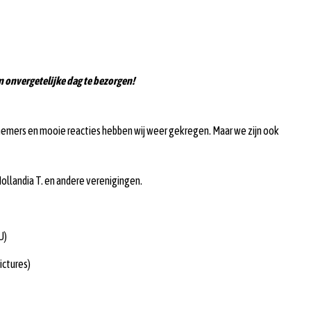
n onvergetelijke dag te bezorgen!
lnemers en mooie reacties hebben wij weer gekregen. Maar we zijn ook
 Hollandia T. en andere verenigingen.
U)
ictures)