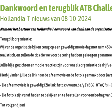
Dankwoord en terugblik ATB Chall
Hollandia-T nieuws van 08-10-2024
Namens het bestuur van Hollandia T een woord van dank aan de organisatie va
Terugblik organisatie:
Wij van de organisatie kijken terug op een geweldig mooie dag met ruim 450
realistisch, en zullen de tips die we voor betering hebben gekregen gaan me
Jullie blije gezichten en mooie reacties zijn voor ons als organisatie de drij
Hierbij vinden jullie de link naar de aftermovie en de foto’s gemaakt door Bar
- De aftermovie is is geweldig! Zie link: https://youtu.be/yZYBC6_8Te
- De foto’s zijn vanaf heden te bekijken en te bestellen voor een bedrag van
Tot volgend jaar!