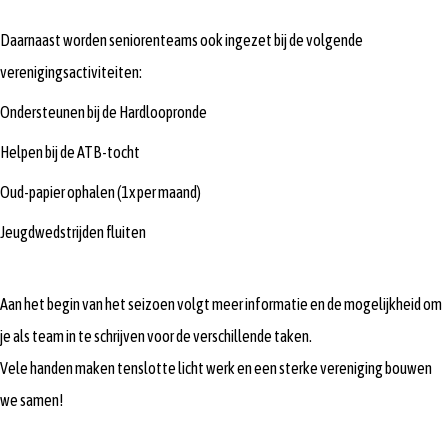
Daarnaast worden seniorenteams ook ingezet bij de volgende
verenigingsactiviteiten:
Ondersteunen bij de Hardloopronde
Helpen bij de ATB-tocht
Oud-papier ophalen (1x per maand)
Jeugdwedstrijden fluiten
Aan het begin van het seizoen volgt meer informatie en de mogelijkheid om
je als team in te schrijven voor de verschillende taken.
Vele handen maken tenslotte licht werk en een sterke vereniging bouwen
we samen!