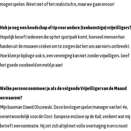
mogen spelen. Weet niet of het realistisch is, maar we gaan ervoor!
Heb je nog een boodschap of tip voor andere (toekomstige) vrijwilligers?
Hopelijk beseft iedereen die op het sportpark komt, hoeveel mensen hun
handen uit de mouwen steken om te zorgen dat het ons aan niets ontbreekt.
Hoe klein je bijdrage ook is, een vereniging kan niet zonder vrijwilligers. Geef
het goede voorbeeld en meld je aan!
Welke persoon nomineer je als de volgende Vrijwilliger van de Maand
en waarom?
Mijn buurman Dawid Olszewski. Deze bevlogen speler/manager van het 4e,
verantwoordelijk voor de Oost-Europese enclave op de Kuil, verdient wat mij
betreft een nominatie. Hij zet zich altijd met volle overtuiging in en is nooit