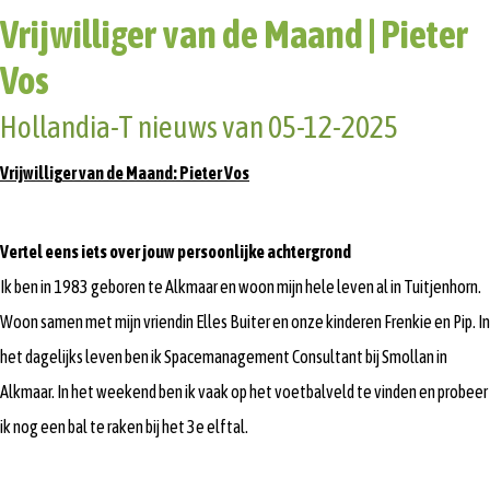
Vrijwilliger van de Maand | Pieter
Vos
Hollandia-T nieuws van 05-12-2025
Vrijwilliger van de Maand: Pieter Vos
Vertel eens iets over jouw persoonlijke achtergrond
Ik ben in 1983 geboren te Alkmaar en woon mijn hele leven al in Tuitjenhorn.
Woon samen met mijn vriendin Elles Buiter en onze kinderen Frenkie en Pip. In
het dagelijks leven ben ik Spacemanagement Consultant bij Smollan in
Alkmaar. In het weekend ben ik vaak op het voetbalveld te vinden en probeer
ik nog een bal te raken bij het 3e elftal.