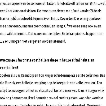
invallen bij één van de seniorenelftallen. Ik heb alle elftallen van 8 t/m 1 wel
een keer kunnen afvinken. De avonturen die we met Ruud van der Zijde als
trainer hebben beleefd. Hij nam Sven Entes, Kevin den Das en mij een keer
mee naar een Surinaams toernooi in Den Haag. Of we onze zaag ook even
mee wilden nemen.. Dat waren mooie tijden. En de kampioenschappen met
1,2 en 3 mogen niet vergeten worden uiteraard.
Wie zijn je 3 favoriete voetballers die je in het 1e elftal hebt zien
voetballen?
Spelers als Bas Kaandorp en Ton Kruijer schieten me als eerste te binnen. Bas
die ff rustig een balletje terugkopt op de keeper in een volle ‘zestien’. Ton
altijd te zwoegen, of het nu als spits of laatste man was. Danny Burger wil ik
ook nog benoemen. Ik wil hem niet teveel credits geven, want dan wordt ie
weer zo mans. Tweebenig, echte teamspeler en altijd positief. Mooi om te