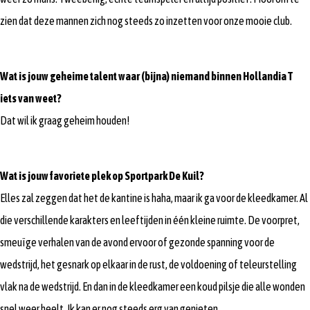
zien dat deze mannen zich nog steeds zo inzetten voor onze mooie club.
Wat is jouw geheime talent waar (bijna) niemand binnen Hollandia T
iets van weet?
Dat wil ik graag geheim houden!
Wat is jouw favoriete plek op Sportpark De Kuil?
Elles zal zeggen dat het de kantine is haha, maar ik ga voor de kleedkamer. Al
die verschillende karakters en leeftijden in één kleine ruimte. De voorpret,
smeuïge verhalen van de avond ervoor of gezonde spanning voor de
wedstrijd, het gesnark op elkaar in de rust, de voldoening of teleurstelling
vlak na de wedstrijd. En dan in de kleedkamer een koud pilsje die alle wonden
snel weer heelt. Ik kan er nog steeds erg van genieten.