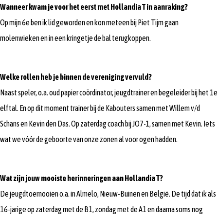
Wanneer kwam je voor het eerst met Hollandia T in aanraking?
Op mijn 6e ben ik lid geworden en kon meteen bij Piet Tijm gaan
molenwieken en in een kringetje de bal terugkoppen.
Welke rollen heb je binnen de vereniging vervuld?
Naast speler, o.a. oud papier coördinator, jeugdtrainer en begeleider bij het 1e
elftal. En op dit moment trainer bij de Kabouters samen met Willem v/d
Schans en Kevin den Das. Op zaterdag coach bij JO7-1, samen met Kevin. Iets
wat we vóór de geboorte van onze zonen al voor ogen hadden.
Wat zijn jouw mooiste herinneringen aan Hollandia T?
De jeugdtoernooien o.a. in Almelo, Nieuw-Buinen en België. De tijd dat ik als
16-jarige op zaterdag met de B1, zondag met de A1 en daarna soms nog