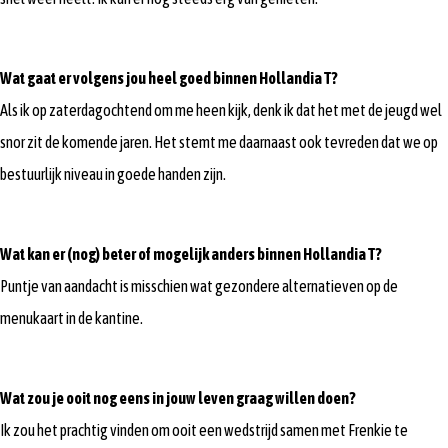
Wat gaat er volgens jou heel goed binnen Hollandia T?
Als ik op zaterdagochtend om me heen kijk, denk ik dat het met de jeugd wel
snor zit de komende jaren. Het stemt me daarnaast ook tevreden dat we op
bestuurlijk niveau in goede handen zijn.
Wat kan er (nog) beter of mogelijk anders binnen Hollandia T?
Puntje van aandacht is misschien wat gezondere alternatieven op de
menukaart in de kantine.
Wat zou je ooit nog eens in jouw leven graag willen doen?
Ik zou het prachtig vinden om ooit een wedstrijd samen met Frenkie te