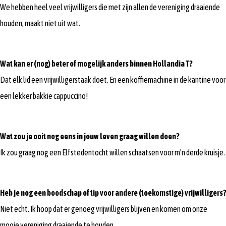
We hebben heel veel vrijwilligers die met zijn allen de vereniging draaiende
houden, maakt niet uit wat.
Wat kan er (nog) beter of mogelijk anders binnen Hollandia T?
Dat elk lid een vrijwilligerstaak doet. En een koffiemachine in de kantine voor
een lekker bakkie cappuccino!
Wat zou je ooit nog eens in jouw leven graag willen doen?
Ik zou graag nog een Elfstedentocht willen schaatsen voor m’n derde kruisje.
Heb je nog een boodschap of tip voor andere (toekomstige) vrijwilligers?
Niet echt. Ik hoop dat er genoeg vrijwilligers blijven en komen om onze
mooie vereniging draaiende te houden.