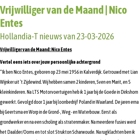
Vrijwilliger van de Maand | Nico
Entes
Hollandia-T nieuws van 23-03-2026
Vrijwilliger van de Maand: Nico Entes
Vertel eens iets over jouw persoonlijke achtergrond
“Ik ben Nico Entes, geboren op 23 mei 1956 in Kalverdijk. Getrouwd met Lian
Wijnker uit ’t Zijdewind. Wij hebben samen 2 kinderen, Sven en Marit, en 5
kleinkinderen. Na LTS Motorvoertuigen heb ik 1 jaar bij de Goede in Dirkshorn
gewerkt. Gevolgd door 1 jaar bij loonbedrijf Poland in Waarland. De jaren erna
bij Geertsma en Worp in de Grond-, Weg- en Waterbouw. Eerst als
grondwerker en na een scholing als stratenmaker. Na meerdere fusies werd
het Daalder/Ooms en tot slot Strukton Scharwoude. Na rugklachten ben ik