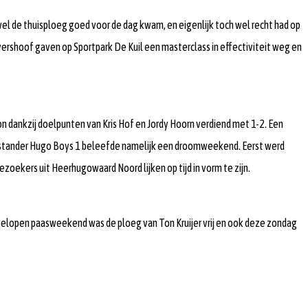
el de thuisploeg goed voor de dag kwam, en eigenlijk toch wel recht had op
rshoof gaven op Sportpark De Kuil een masterclass in effectiviteit weg en
 dankzij doelpunten van Kris Hof en Jordy Hoorn verdiend met 1-2. Een
genstander Hugo Boys 1 beleefde namelijk een droomweekend. Eerst werd
ekers uit Heerhugowaard Noord lijken op tijd in vorm te zijn.
gelopen paasweekend was de ploeg van Ton Kruijer vrij en ook deze zondag