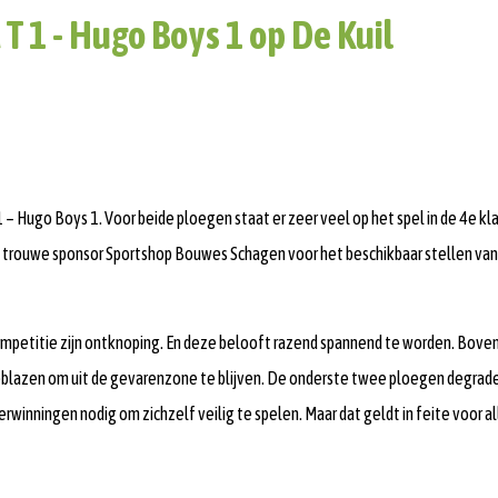
 1 - Hugo Boys 1 op De Kuil
– Hugo Boys 1. Voor beide ploegen staat er zeer veel op het spel in de 4e kl
trouwe sponsor Sportshop Bouwes Schagen voor het beschikbaar stellen van 
competitie zijn ontknoping. En deze belooft razend spannend te worden. Bov
eblazen om uit de gevarenzone te blijven. De onderste twee ploegen degrade
winningen nodig om zichzelf veilig te spelen. Maar dat geldt in feite voor 