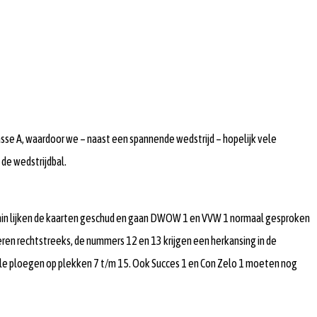
asse A, waardoor we – naast een spannende wedstrijd – hopelijk vele
de wedstrijdbal.
enin lijken de kaarten geschud en gaan DWOW 1 en VVW 1 normaal gesproken
ren rechtstreeks, de nummers 12 en 13 krijgen een herkansing in de
alle ploegen op plekken 7 t/m 15. Ook Succes 1 en Con Zelo 1 moeten nog