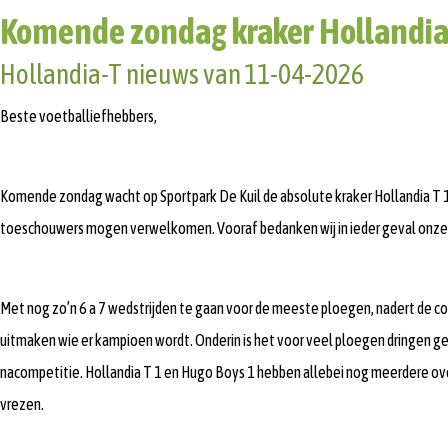
Komende zondag kraker Hollandia T
Hollandia-T nieuws van 11-04-2026
Beste voetballiefhebbers,
Komende zondag wacht op Sportpark De Kuil de absolute kraker Hollandia T 1 
toeschouwers mogen verwelkomen. Vooraf bedanken wij in ieder geval onze 
Met nog zo’n 6 a 7 wedstrijden te gaan voor de meeste ploegen, nadert de 
uitmaken wie er kampioen wordt. Onderin is het voor veel ploegen dringen g
nacompetitie. Hollandia T 1 en Hugo Boys 1 hebben allebei nog meerdere over
vrezen.