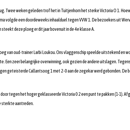
g. Twee weken geleden trof het in Tuitjenhorn het sterke Victoria O 1. Hoew
arna volgde een doordeweeks inhaalduel tegen VVW 1. De bezoekers uit Werve
steekt deze ploeg er dit jaar bovenuit in de 4e klasse A.
eg van oud-trainer Larbi Loukou. Ons vlaggenschip speelde uitstekend en won
opte. Een zeer belangrijke overwinning, ook gezien de andere uitslagen. Te
gen geteisterde Callantsoog 1 met 2-0 aan de zegekar werd gebonden. De bezo
door tegen het hoger geklasseerde Victoria 0 2 een punt te pakken (1-1). Af
 sterkte aantreden.