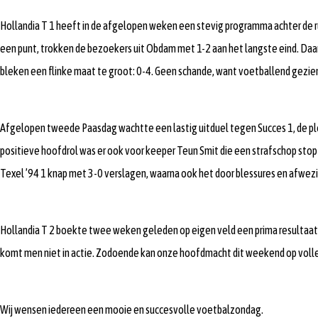
Hollandia T 1 heeft in de afgelopen weken een stevig programma achter de ru
een punt, trokken de bezoekers uit Obdam met 1-2 aan het langste eind. Da
bleken een flinke maat te groot: 0-4. Geen schande, want voetballend gezien 
Afgelopen tweede Paasdag wachtte een lastig uitduel tegen Succes 1, de plo
positieve hoofdrol was er ook voor keeper Teun Smit die een strafschop st
Texel ’94 1 knap met 3-0 verslagen, waarna ook het door blessures en afwezi
Hollandia T 2 boekte twee weken geleden op eigen veld een prima resultaat 
komt men niet in actie. Zodoende kan onze hoofdmacht dit weekend op volle
Wij wensen iedereen een mooie en succesvolle voetbalzondag.