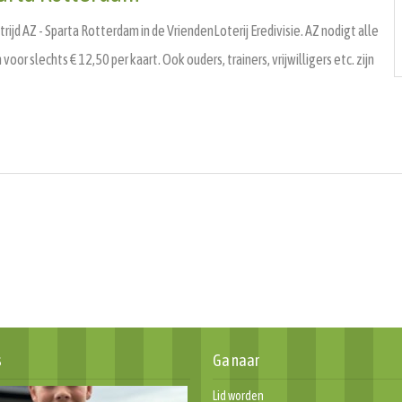
d AZ - Sparta Rotterdam in de VriendenLoterij Eredivisie. AZ nodigt alle
or slechts € 12,50 per kaart. Ook ouders, trainers, vrijwilligers etc. zijn
s
Ga naar
Lid worden