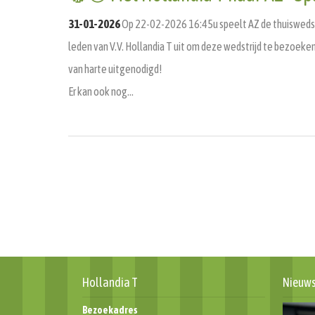
31-01-2026
Op 22-02-2026 16:45u speelt AZ de thuiswedstrij
leden van V.V. Hollandia T uit om deze wedstrijd te bezoeken vo
van harte uitgenodigd!
Er kan ook nog…
Hollandia T
Nieuw
Bezoekadres