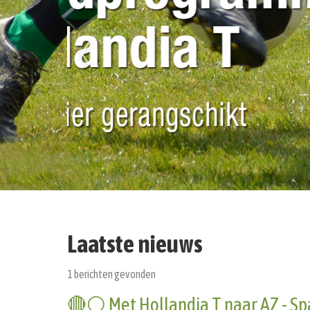
Laatste nieuws
1 berichten gevonden
🔴⚪️ Met Hollandia T naar AZ - S