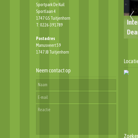
Sportpark De Kuil
Sportlaan 4
1747 GS Tuitjenhorn
en terugblik ATB
👋 AFSCHEID VAN CLUBICONEN
Inte
T: 0226-391789
2024
4e ELFTAL
Dea
Postadres
Manusveert 59
1747 JB Tuitjenhorn
Locati
Neem contact op
Zoeke