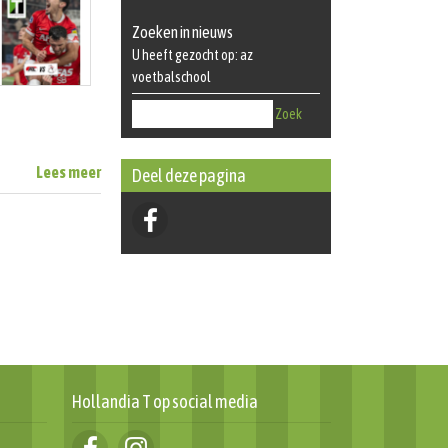
Zoeken in nieuws
U heeft gezocht op: az
voetbalschool
Zoek
Lees meer
Deel deze pagina
Hollandia T op social media