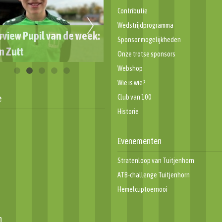
Contributie
Wedstrijdprogramma
rview Pupil van de week:
Sponsor mogelijkheden
n Zutt
Week van de Scheidsrechte
Onze trotse sponsors
Webshop
Wie is wie?
e
Club van 100
Historie
Evenementen
Stratenloop van Tuitjenhorn
ATB-challenge Tuitjenhorn
Hemelcuptoernooi
n