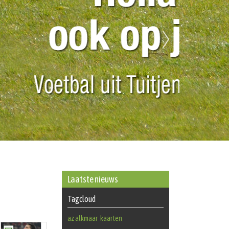
Laatste nieuws
Tagcloud
az alkmaar
kaarten