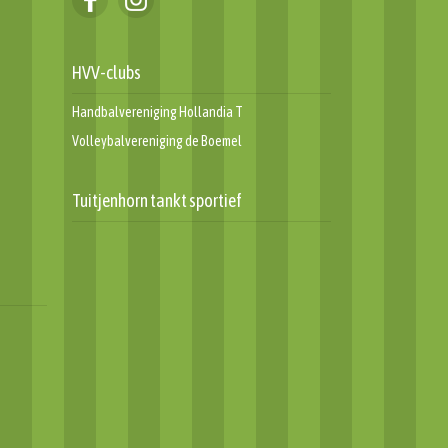
Dankwoord en terug
HVV-clubs
r!
Informatiegids leden 2024
Challenge 2024
Handbalvereniging Hollandia T
Volleybalvereniging de Boemel
Tuitjenhorn tankt sportief