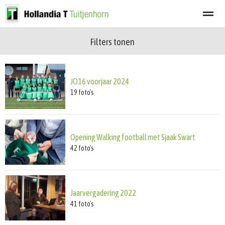
Filters tonen
Welkom
Programma
Afgelastingen
Lid worden
Nieuwsbrief
JO16 voorjaar 2024
Home
Zoeken
Nieuws
Agenda
Fot
19
foto's
Opening Walking football met Sjaak Swart
42
foto's
Jaarvergadering 2022
41
foto's