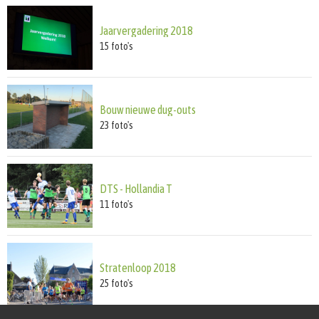
Jaarvergadering 2018
15
foto's
Bouw nieuwe dug-outs
23
foto's
DTS - Hollandia T
11
foto's
Stratenloop 2018
25
foto's