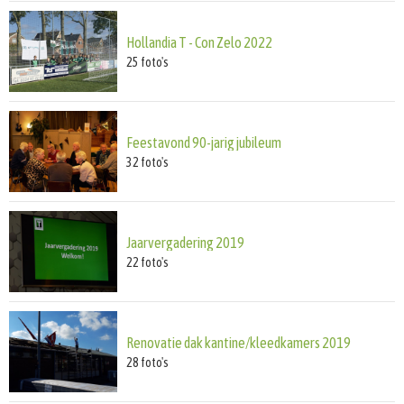
Hollandia T - Con Zelo 2022
25
foto's
Feestavond 90-jarig jubileum
32
foto's
Jaarvergadering 2019
22
foto's
Renovatie dak kantine/kleedkamers 2019
28
foto's