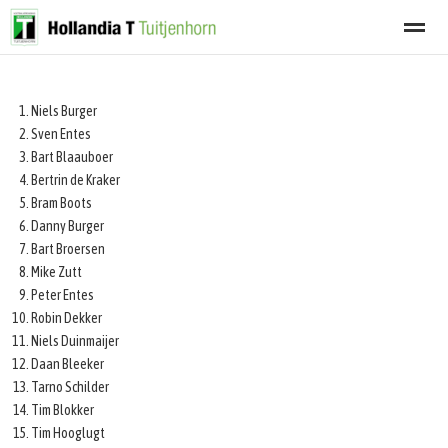
Welkom
Programma
Afgelastingen
Lid worden
Nieuwsbrief
Niels Burger
Sven Entes
Bart Blaauboer
Home
Zoeken
Nieuws
Agenda
Fot
Bertrin de Kraker
Bram Boots
Danny Burger
Bart Broersen
Mike Zutt
Peter Entes
Robin Dekker
Niels Duinmaijer
Daan Bleeker
Tarno Schilder
Tim Blokker
Tim Hooglugt