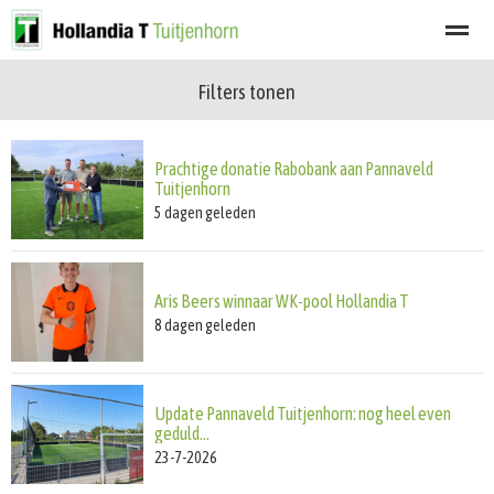
Filters tonen
Welkom
Programma
Afgelastingen
Lid worden
Nieuwsbrief
Prachtige donatie Rabobank aan Pannaveld
Home
Zoeken
Nieuws
Agenda
Fot
Tuitjenhorn
5 dagen geleden
Aris Beers winnaar WK-pool Hollandia T
8 dagen geleden
Update Pannaveld Tuitjenhorn: nog heel even
geduld…
23-7-2026