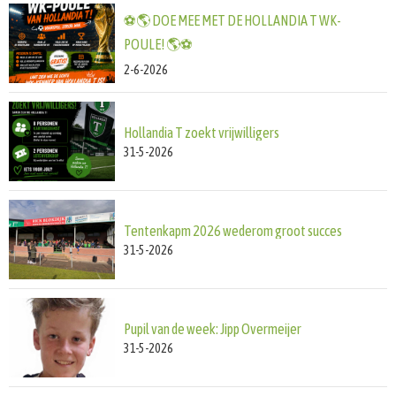
⚽🌎 DOE MEE MET DE HOLLANDIA T WK-
POULE! 🌎⚽️
2-6-2026
Hollandia T zoekt vrijwilligers
31-5-2026
Tentenkapm 2026 wederom groot succes
31-5-2026
Pupil van de week: Jipp Overmeijer
31-5-2026