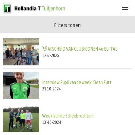
Filters tonen
Welkom
Programma
Afgelastingen
Lid worden
Nieuwsbrief
👋 AFSCHEID VAN CLUBICONEN 4e ELFTAL
Home
Zoeken
Nieuws
Agenda
Fot
12-5-2025
Interview Pupil van de week: Dean Zutt
21-10-2024
Week van de Scheidsrechter!
13-10-2024