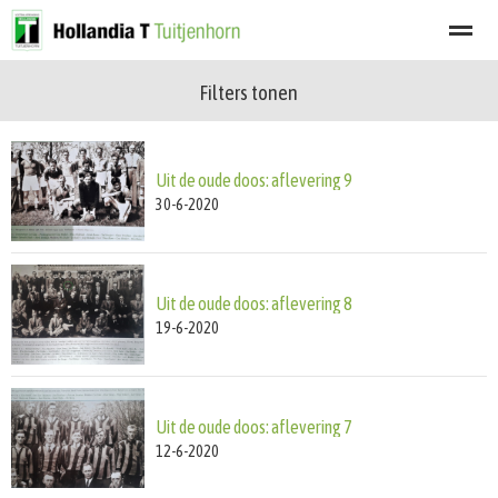
Filters tonen
Welkom
Programma
Afgelastingen
Lid worden
Nieuwsbrief
Uit de oude doos: aflevering 9
Home
Zoeken
Nieuws
Agenda
Fot
30-6-2020
Uit de oude doos: aflevering 8
19-6-2020
Uit de oude doos: aflevering 7
12-6-2020