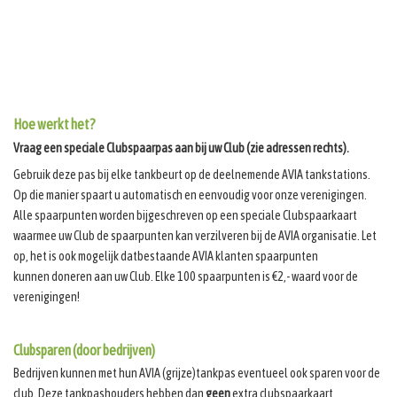
Hoe werkt het?
Vraag een speciale Clubspaarpas aan bij uw Club (zie adressen rechts).
Gebruik deze pas bij elke tankbeurt op de deelnemende AVIA tankstations.
Op die manier spaart u automatisch en eenvoudig voor onze verenigingen.
Alle spaarpunten worden bijgeschreven op een speciale Clubspaarkaart
waarmee uw Club de spaarpunten kan verzilveren bij de AVIA organisatie. Let
op, het is ook mogelijk datbestaande AVIA klanten spaarpunten
kunnen doneren aan uw Club. Elke 100 spaarpunten is €2,- waard voor de
verenigingen!
Clubsparen (door bedrijven)
Bedrijven kunnen met hun AVIA (grijze)tankpas eventueel ook sparen voor de
club. Deze tankpashouders hebben dan
geen
extra clubspaarkaart