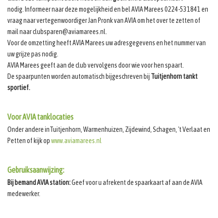
nodig. Informeer naar deze mogelijkheid en bel AVIA Marees 0224-531841 en
vraag naar vertegenwoordiger Jan Pronk van AVIA om het over te zetten of
mail naar clubsparen@aviamarees.nl.
Voor de omzetting heeft AVIA Marees uw adresgegevens en het nummer van
uw grijze pas nodig.
AVIA Marees geeft aan de club vervolgens door wie voor hen spaart.
De spaarpunten worden automatisch bijgeschreven bij
Tuitjenhorn tankt
sportief.
Voor AVIA tanklocaties
Onder andere inTuitjenhorn, Warmenhuizen, Zijdewind, Schagen, 't Verlaat en
Petten of kijk op
www.aviamarees.nl
Gebruiksaanwijzing:
Bij bemand AVIA station:
Geef voor u afrekent de spaarkaart af aan de AVIA
medewerker.