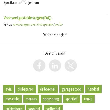
Sportlaan nr 4 Tuitjenhorn
Voor veel gestelde vragen (FAQ)
kijk op
<b><i>vragen over clubsparen</i></b>
Deel deze pagina!
Deel dit bericht
avia
clubsparen
de boemel
garage stoop
handbal
hvv-clubs
marees
sponsoring
sportief
tankt
tuitjenhorn
voetbal
volleybal