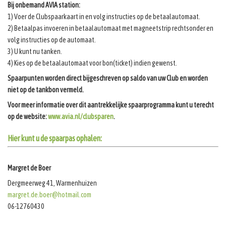
Bij onbemand AVIA station:
1) Voer de Clubspaarkaart in en volg instructies op de betaalautomaat.
2) Betaalpas invoeren in betaalautomaat met magneetstrip rechtsonder en
volg instructies op de automaat.
3) U kunt nu tanken.
4) Kies op de betaalautomaat voor bon(ticket) indien gewenst.
Spaarpunten worden direct bijgeschreven op saldo van uw Club
en worden
niet op de tankbon vermeld.
Voor meer informatie over dit aantrekkelijke
spaarprogramma kunt u terecht
op de website:
www.avia.nl/clubsparen
.
Hier kunt u de spaarpas ophalen:
Margret de Boer
Dergmeerweg 41, Warmenhuizen
margret.de.boer@hotmail.com
06-12760430