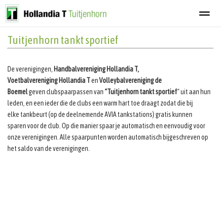
Tuitjenhorn tankt sportief
Welkom
Programma
Afgelastingen
Lid worden
Nieuwsbrief
De verenigingen,
Handbalvereniging Hollandia T,
Home
Zoeken
Nieuws
Agenda
Fot
Voetbalvereniging
Hollandia T
en
Volleybalvereniging de
Boemel
geven clubspaarpassen van
“Tuitjenhorn tankt sportief
“ uit aan hun
leden, en een ieder die de clubs een warm hart toe draagt zodat die bij
elke tankbeurt (op de deelnemende AVIA tankstations) gratis kunnen
sparen voor de club. Op die manier spaar je automatisch en eenvoudig voor
onze verenigingen. Alle spaarpunten worden automatisch bijgeschreven op
het saldo van de verenigingen.