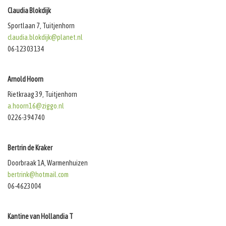
Claudia Blokdijk
Sportlaan 7, Tuitjenhorn
claudia.blokdijk@planet.nl
06-12303134
Arnold Hoorn
Rietkraag 39, Tuitjenhorn
a.hoorn16@ziggo.nl
0226-394740
Bertrin de Kraker
Doorbraak 1A, Warmenhuizen
bertrink@hotmail.com
06-4623004
Kantine van Hollandia T