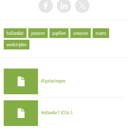
hollandiat
junioren
pupillen
senioren
teams
wedstrijden
Afgelastingen
Hollandia T JO16-1