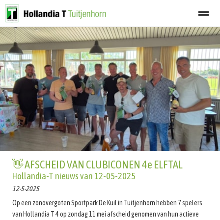
Welkom
Programma
Afgelastingen
Lid worden
Nieuwsbrief
Home
Zoeken
Nieuws
Agenda
Fot
●
●
👋 AFSCHEID VAN CLUBICONEN 4e ELFTAL
Hollandia-T nieuws van 12-05-2025
12-5-2025
Op een zonovergoten Sportpark De Kuil in Tuitjenhorn hebben 7 spelers
van Hollandia T 4 op zondag 11 mei afscheid genomen van hun actieve