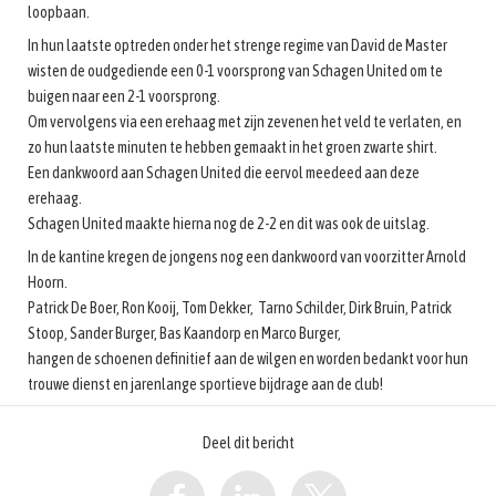
loopbaan.
In hun laatste optreden onder het strenge regime van David de Master
wisten de oudgediende een 0-1 voorsprong van Schagen United om te
buigen naar een 2-1 voorsprong.
Om vervolgens via een erehaag met zijn zevenen het veld te verlaten, en
zo hun laatste minuten te hebben gemaakt in het groen zwarte shirt.
Een dankwoord aan Schagen United die eervol meedeed aan deze
erehaag.
Schagen United maakte hierna nog de 2-2 en dit was ook de uitslag.
In de kantine kregen de jongens nog een dankwoord van voorzitter Arnold
Hoorn.
Patrick De Boer, Ron Kooij, Tom Dekker, Tarno Schilder, Dirk Bruin, Patrick
Stoop, Sander Burger, Bas Kaandorp en Marco Burger,
hangen de schoenen definitief aan de wilgen en worden bedankt voor hun
trouwe dienst en jarenlange sportieve bijdrage aan de club!
Deel dit bericht