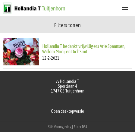
Filters tonen
Welkom
Programma
Afgelastingen
Lid worden
Nieuwsbrief
Hollandia T bedankt vrijwilligers Arie Spaansen,
Home
Zoeken
Nieuws
Agenda
Fot
Willem Mooij en Dick Smit
12-2-2021
vv Hollandia T
Sportlaan 4
1747 GS
Tuitjenhorn
Open desktopversie
SdH Vormgeving |
Ziber DS4