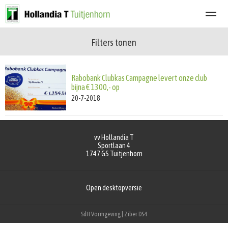
Filters tonen
Welkom
Programma
Afgelastingen
Lid worden
Nieuwsbrief
Rabobank Clubkas Campagne levert onze club
Home
Zoeken
Nieuws
Agenda
Fot
bijna € 1300,- op
20-7-2018
vv Hollandia T
Sportlaan 4
1747 GS
Tuitjenhorn
Open desktopversie
SdH Vormgeving |
Ziber DS4