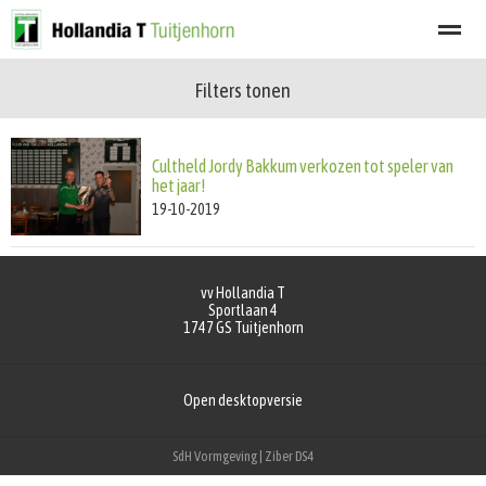
Filters tonen
Welkom
Programma
Afgelastingen
Lid worden
Nieuwsbrief
Cultheld Jordy Bakkum verkozen tot speler van
Home
Zoeken
Nieuws
Agenda
Fot
het jaar!
19-10-2019
vv Hollandia T
Sportlaan 4
1747 GS
Tuitjenhorn
Open desktopversie
SdH Vormgeving |
Ziber DS4