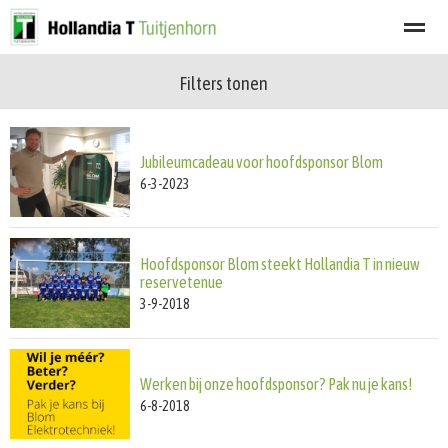
Filters tonen
Welkom
Programma
Afgelastingen
Lid worden
Nieuwsbrief
Jubileumcadeau voor hoofdsponsor Blom
Home
Zoeken
Nieuws
Agenda
Fot
6-3-2023
Hoofdsponsor Blom steekt Hollandia T in nieuw
reservetenue
3-9-2018
Werken bij onze hoofdsponsor? Pak nu je kans!
6-8-2018