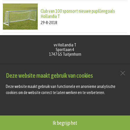
Club van 100 sponsort nieuwe pupillengoals
Hollandia T
29-8-2018
vv Hollandia T
Sportlaan 4
1747 GS
Tuitjenhorn
Open desktopversie
Deze website maakt gebruik van cookies
Deze website maakt gebruik van functionele en anonieme analytische
SdH Vormgeving |
Ziber DS4
cookies om de website correct te laten werken en te verbeteren.
Ik begrijp het