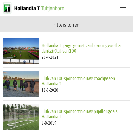
Filters tonen
Welkom
Programma
Afgelastingen
Lid worden
Nieuwsbrief
Hollandia T-jeugd geniet van boardingvoetbal
Home
Zoeken
Nieuws
Agenda
Fot
dankzij Club van 100
20-4-2021
Club van 100 sponsort nieuwe coachjassen
Hollandia T
11-9-2020
Club van 100 sponsort nieuwe pupillengoals
Hollandia T
6-8-2019