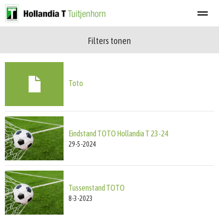
Filters tonen
Welkom
Programma
Afgelastingen
Lid worden
Nieuwsbrief
Home
Zoeken
Nieuws
Agenda
Fot
Toto
Eindstand TOTO Hollandia T 23-24
29-5-2024
Tussenstand TOTO
8-3-2023