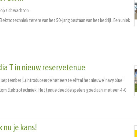
op zich wachten...
ktrotechniek ter ere van het 50-jarig bestaan van het bedrijf. Een uniek
ia T in nieuw reservetenue
 september jl.) introduceerde het eerste elftal het nieuwe ’navy blue’
om Elektrotechniek. Het tenue deed de spelers goed aan, met een 4-0
 nu je kans!