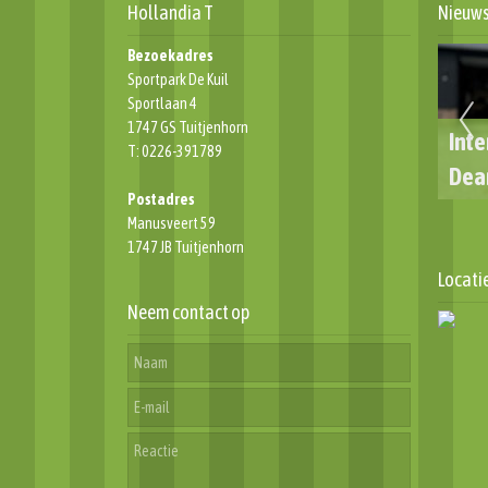
Hollandia T
Nieuw
Bezoekadres
Sportpark De Kuil
Sportlaan 4
1747 GS Tuitjenhorn
en terugblik ATB
👋 AFSCHEID VAN CLUBICONEN
Inte
T: 0226-391789
2024
4e ELFTAL
Dea
Postadres
Manusveert 59
1747 JB Tuitjenhorn
Locati
Neem contact op