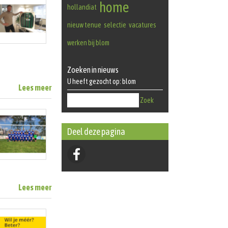
home
hollandiat
nieuw tenue
selectie
vacatures
werken bij blom
Zoeken in nieuws
U heeft gezocht op: blom
Lees meer
Zoek
Deel deze pagina
Lees meer