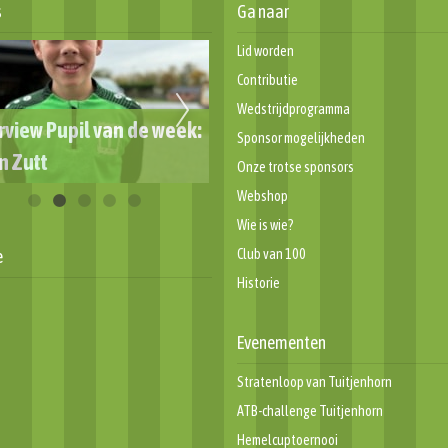
s
Ga naar
Lid worden
Contributie
Wedstrijdprogramma
rview Pupil van de week:
Sponsor mogelijkheden
n Zutt
Week van de Scheidsrechte
Onze trotse sponsors
Webshop
Wie is wie?
e
Club van 100
Historie
Evenementen
Stratenloop van Tuitjenhorn
ATB-challenge Tuitjenhorn
Hemelcuptoernooi