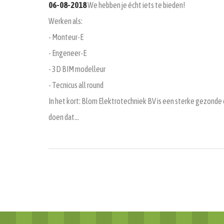
06-08-2018
We hebben je écht iets te bieden!
Werken als:
- Monteur-E
- Engeneer-E
- 3D BIM modelleur
- Tecnicus all round
In het kort: Blom Elektrotechniek BV is een sterke gezonde
doen dat…