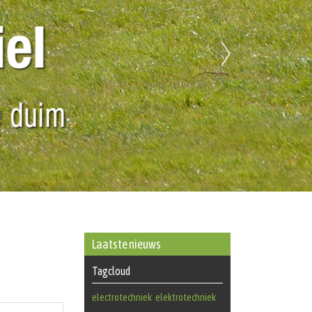
Laatste nieuws
Tagcloud
electrotechniek
elektrotechniek