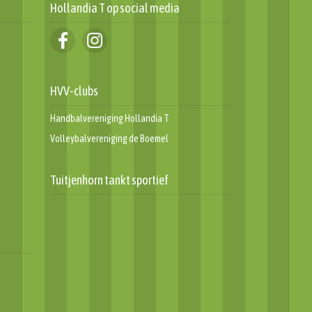
Hollandia T op social media
Dankwoord en terug
HVV-clubs
r!
Informatiegids leden 2024
Challenge 2024
Handbalvereniging Hollandia T
Volleybalvereniging de Boemel
Tuitjenhorn tankt sportief