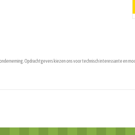
 onderneming. Opdrachtgevers kiezen ons voor technisch interessante en moo