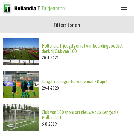
Filters tonen
Welkom
Programma
Afgelastingen
Lid worden
Nieuwsbrief
Hollandia T-jeugd geniet van boardingvoetbal
Home
Zoeken
Nieuws
Agenda
Fot
dankzij Club van 100
20-4-2021
Jeugdtrainingen hervat vanaf 30 april
29-4-2020
Club van 100 sponsort nieuwe pupillengoals
Hollandia T
6-8-2019