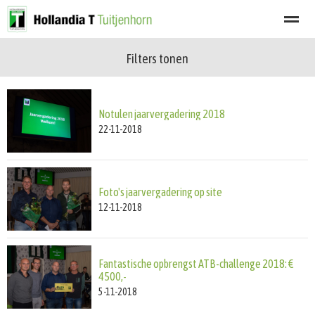
Filters tonen
Welkom
Programma
Afgelastingen
Lid worden
Nieuwsbrief
Notulen jaarvergadering 2018
Home
Zoeken
Nieuws
Agenda
Fot
22-11-2018
Foto's jaarvergadering op site
12-11-2018
Fantastische opbrengst ATB-challenge 2018: €
4500,-
5-11-2018