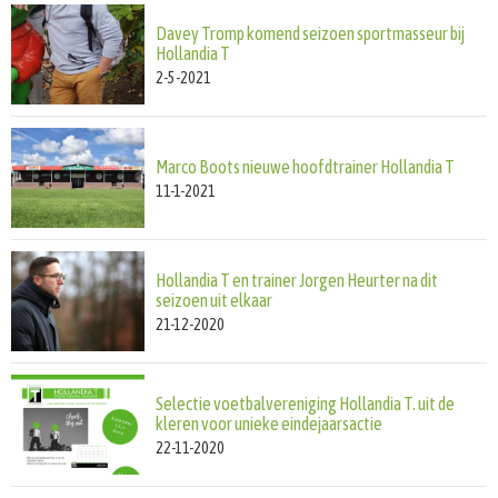
Davey Tromp komend seizoen sportmasseur bij
Hollandia T
2-5-2021
Marco Boots nieuwe hoofdtrainer Hollandia T
11-1-2021
Hollandia T en trainer Jorgen Heurter na dit
seizoen uit elkaar
21-12-2020
Selectie voetbalvereniging Hollandia T. uit de
kleren voor unieke eindejaarsactie
22-11-2020