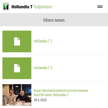
Filters tonen
Welkom
Programma
Afgelastingen
Lid worden
Nieuwsbrief
Home
Zoeken
Nieuws
Agenda
Fot
Hollandia T 1
Hollandia T 2
Arjan Huisman komend seizoen nieuwe
hoofdtrainer Hollandia T
20-1-2025