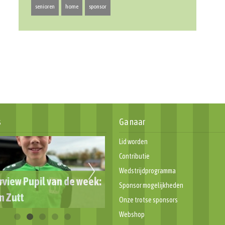
senioren
home
sponsor
s
Ga naar
Lid worden
Contributie
Wedstrijdprogramma
Sponsor mogelijkheden
k van de Scheidsrechter!
Informatiegids leden 2024
Onze trotse sponsors
Webshop