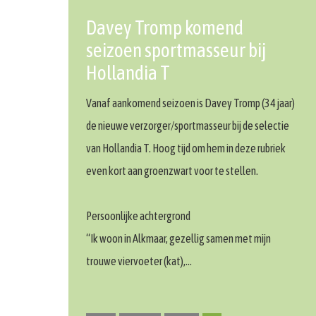
Davey Tromp komend
seizoen sportmasseur bij
Hollandia T
Vanaf aankomend seizoen is Davey Tromp (34 jaar)
de nieuwe verzorger/sportmasseur bij de selectie
van Hollandia T. Hoog tijd om hem in deze rubriek
even kort aan groenzwart voor te stellen.
Persoonlijke achtergrond
“Ik woon in Alkmaar, gezellig samen met mijn
trouwe viervoeter (kat),…