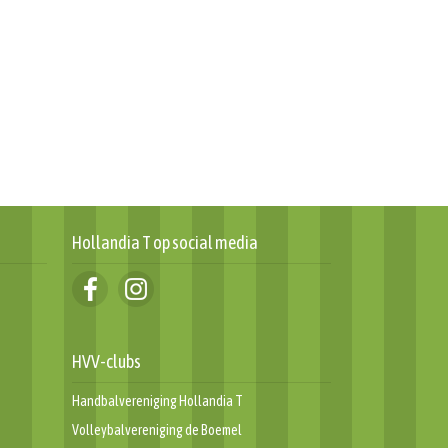
Hollandia T op social media
Dankwoord en terugblik ATB
👋 AFSCHEID VAN 
HVV-clubs
Challenge 2024
4e ELFTAL
Handbalvereniging Hollandia T
Volleybalvereniging de Boemel