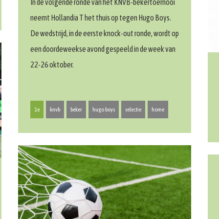
In de volgende ronde van het KNVB-bekertoernooi
neemt Hollandia T het thuis op tegen Hugo Boys.
De wedstrijd, in de eerste knock-out ronde, wordt op
een doordeweekse avond gespeeld in de week van
22-26 oktober.
1e
knvb
beker
hugo boys
selectie
home