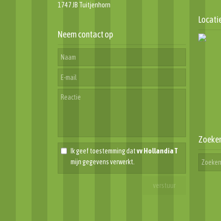
1747 JB Tuitjenhorn
Locati
Neem contact op
Zoeke
Ik geef toestemming dat
vv Hollandia T
mijn gegevens verwerkt.