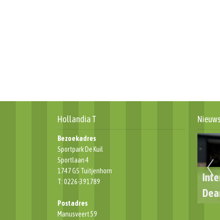
Hollandia T
Nieuw
Bezoekadres
Sportpark De Kuil
Sportlaan 4
1747 GS Tuitjenhorn
ID VAN CLUBICONEN
Interview Pupil van de week:
T: 0226-391789
Dean Zutt
Wee
Postadres
Manusveert 59