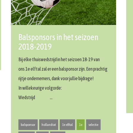
Balsponsors in het seizoen
2018-2019
Bij elke thuiswedstrijd in het seizoen 18-19 van
ons 1e elftal zal er een balsponsor zijn. Een prachtig
rijtje ondernemers, dank voor jullie bijdrage!
In willekeurige volgorde:
Wedstrijd …
balsponsor
hollandiat
1e elftal
1e
selectie