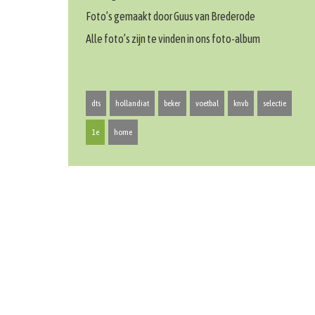
Foto’s gemaakt door Guus van Brederode
Alle foto’s zijn te vinden in ons foto-album
dts
hollandiat
beker
voetbal
knvb
selectie
1e
home