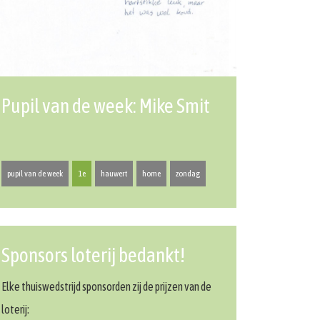
Pupil van de week: Mike Smit
pupil van de week
1e
hauwert
home
zondag
Sponsors loterij bedankt!
Elke thuiswedstrijd sponsorden zij de prijzen van de
loterij: