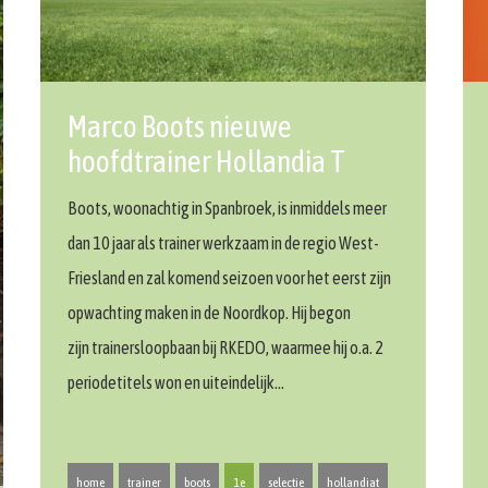
Marco Boots nieuwe
hoofdtrainer Hollandia T
Boots, woonachtig in Spanbroek, is inmiddels meer
dan 10 jaar als trainer werkzaam in de regio West-
Friesland en zal komend seizoen voor het eerst zijn
opwachting maken in de Noordkop. Hij begon
zijn trainersloopbaan bij RKEDO, waarmee hij o.a. 2
periodetitels won en uiteindelijk…
home
trainer
boots
1e
selectie
hollandiat