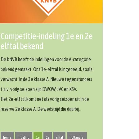
Competitie-indeling 1e en 2e
elftal bekend
De KNVB heeft de indelingen voor de A-categorie
bekend gemaakt. Ons 1e-elftal is ingedeeld, zoals
verwacht, in de 3e klasse A. Nieuwe tegenstanders
t.a.v. vorig seizoen zijn DWOW, JVC en KSV.
Het 2e-elftal komt net als vorig seizoen uit in de
reserve 2e klasse A. De wedstrijd die daarbij…
home
indeling
1e
2e
elftal
hollandiat