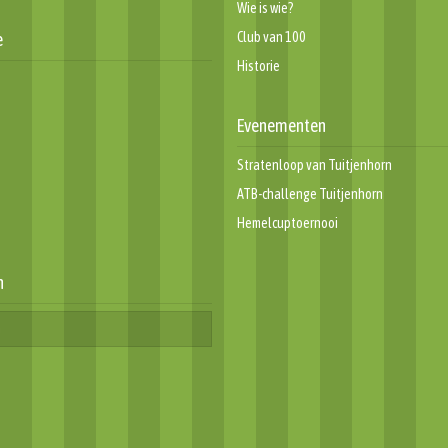
Wie is wie?
e
Club van 100
Historie
Evenementen
Stratenloop van Tuitjenhorn
ATB-challenge Tuitjenhorn
Hemelcuptoernooi
n