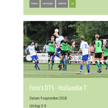
home
verzorger
selectie
1e
Foto's DTS - Hollandia T
Datum: 9 september 2018
Uitslag: 0-0