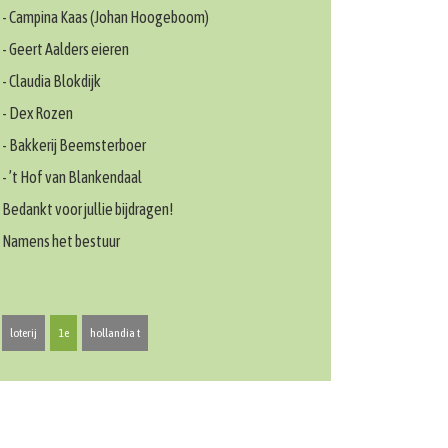
- Campina Kaas (Johan Hoogeboom)
- Geert Aalders eieren
- Claudia Blokdijk
- Dex Rozen
- Bakkerij Beemsterboer
- ’t Hof van Blankendaal
Bedankt voor jullie bijdragen!
Namens het bestuur
loterij
1e
hollandia t