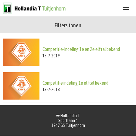
Filters tonen
Welkom
Programma
Afgelastingen
Lid worden
Nieuwsbrief
Competitie-indeling 1e en 2e elftal bekend
Home
Zoeken
Nieuws
Agenda
Fot
15-7-2019
Competitie indeling 1e elftal bekend
13-7-2018
vv Hollandia T
Sportlaan 4
1747 GS
Tuitjenhorn