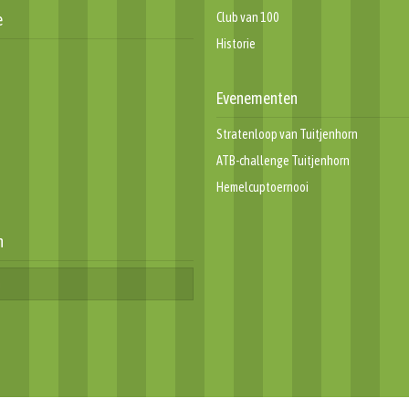
e
Club van 100
Historie
Evenementen
Stratenloop van Tuitjenhorn
ATB-challenge Tuitjenhorn
Hemelcuptoernooi
n
Copyright 2026 - vv Hollandia T