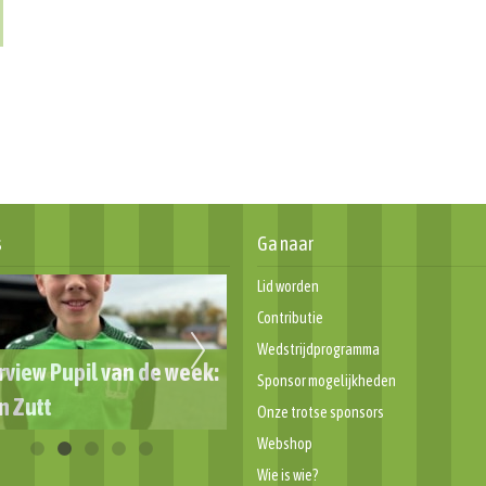
s
Ga naar
Lid worden
Contributie
Wedstrijdprogramma
rview Pupil van de week:
Sponsor mogelijkheden
n Zutt
Week van de Scheidsrechte
Onze trotse sponsors
Webshop
Wie is wie?