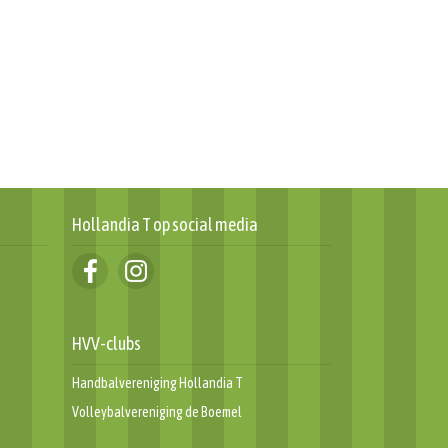
Hollandia T op social media
Dankwoord en terug
HVV-clubs
r!
Informatiegids leden 2024
Challenge 2024
Handbalvereniging Hollandia T
Volleybalvereniging de Boemel