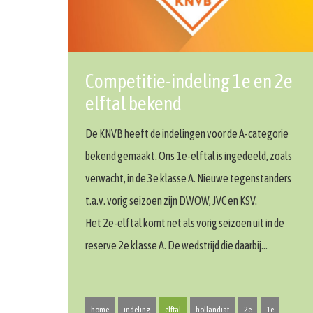
Competitie-indeling 1e en 2e
elftal bekend
De KNVB heeft de indelingen voor de A-categorie
bekend gemaakt. Ons 1e-elftal is ingedeeld, zoals
verwacht, in de 3e klasse A. Nieuwe tegenstanders
t.a.v. vorig seizoen zijn DWOW, JVC en KSV.
Het 2e-elftal komt net als vorig seizoen uit in de
reserve 2e klasse A. De wedstrijd die daarbij…
home
indeling
elftal
hollandiat
2e
1e