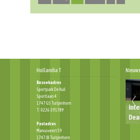
Hollandia T
Nieuw
Bezoekadres
Sportpark De Kuil
Sportlaan 4
1747 GS Tuitjenhorn
en terugblik ATB
👋 AFSCHEID VAN CLUBICONEN
Inte
T: 0226-391789
2024
4e ELFTAL
Dea
Postadres
Manusveert 59
1747 JB Tuitjenhorn