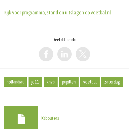
Kijk voor programma, stand en uitslagen op voetbal.nl
Deel dit bericht
hollandiat
jo11
knvb
pupillen
voetbal
zaterdag
Kabouters