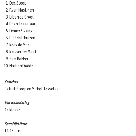
Dex Stoop
Ryan Maskineh
Erben de Groot
Roan Tesselaar
Denny Sikking
Rif Schilthuizen
Kees de Moel
Kai van der Maat
Sam Bakker
Nathan Dodde
Coaches
Patrick Stoop en Michel Tesselaar
Klasse-indeling
4e klasse
Speeltijd thuis
11:15 uur