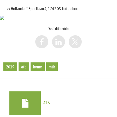
vv Hollandia T Sportlaan 4, 1747 GS Tuitjenhorn
Deel dit bericht
2019
atb
home
mtb
ATB