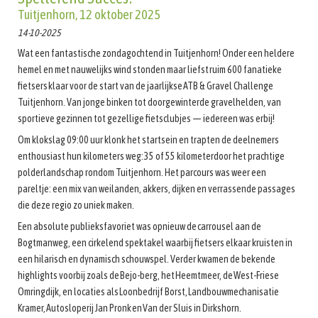
Tuitjenhorn, 12 oktober 2025
14-10-2025
Wat een fantastische zondagochtend in Tuitjenhorn! Onder een heldere
hemel en met nauwelijks wind stonden maar liefst ruim 600 fanatieke
fietsers klaar voor de start van de jaarlijkse ATB & Gravel Challenge
Tuitjenhorn. Van jonge binken tot doorgewinterde gravelhelden, van
sportieve gezinnen tot gezellige fietsclubjes — iedereen was erbij!
Om klokslag 09:00 uur klonk het startsein en trapten de deelnemers
enthousiast hun kilometers weg: 35 of 55 kilometerdoor het prachtige
polderlandschap rondom Tuitjenhorn. Het parcours was weer een
pareltje: een mix van weilanden, akkers, dijken en verrassende passages
die deze regio zo uniek maken.
Een absolute publieksfavoriet was opnieuw de carrousel aan de
Bogtmanweg, een cirkelend spektakel waarbij fietsers elkaar kruisten in
een hilarisch en dynamisch schouwspel. Verder kwamen de bekende
highlights voorbij zoals de Bejo-berg, het Heemtmeer, de West-Friese
Omringdijk, en locaties als Loonbedrijf Borst, Landbouwmechanisatie
Kramer, Autosloperij Jan Pronk en Van der Sluis in Dirkshorn.