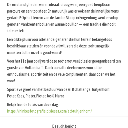
De omstandigheden waren ideaal: droog weer, een goed berijdbaar
parcours en een top sfeer. En natuurlijk was er ook aan de innerlijke mens
gedacht! Op het terrein van de familie Stoop in Enigenburg werd er volop
genoten van krentenbollen en warme bouillon — een traditie die nooit
teleurstelt.
Een dikke pluim voor alle landeigenaren die hun terrein belangeloos
beschikbaar stelden én voor de vrijwilligers die deze tocht mogelijk
maakten. Jullie inzet is goud waard!
Voor het 11e jaar op rij werd deze tocht met veel plezier georganiseerd ten
gunste van Hollandia T.. Dank aan alle deelnemers voor jullie
enthousiasme, sportiviteit en de vele complimenten, daar doen we het
voor!
Sportieve groet van het bestuur van de ATB Challenge Tuitjenhorn:
Peter, Kees, Pieter, Pieter, Jos & Marco
Bekijk hier de foto's van deze dag:
https://ninkesfotografie.pixieset.com/atbtuitjenhorn/
Deel dit bericht