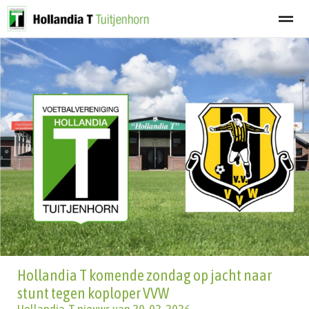
Welkom
Programma
Afgelastingen
Lid worden
Nieuwsbrief
Home
Zoeken
Nieuws
Agenda
Fot
Hollandia T komende zondag op jacht naar
stunt tegen koploper VVW