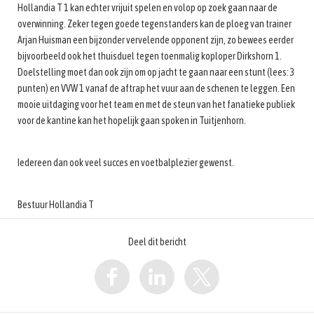
Hollandia T 1 kan echter vrijuit spelen en volop op zoek gaan naar de
overwinning. Zeker tegen goede tegenstanders kan de ploeg van trainer
Arjan Huisman een bijzonder vervelende opponent zijn, zo bewees eerder
bijvoorbeeld ook het thuisduel tegen toenmalig koploper Dirkshorn 1.
Doelstelling moet dan ook zijn om op jacht te gaan naar een stunt (lees: 3
punten) en VVW 1 vanaf de aftrap het vuur aan de schenen te leggen. Een
mooie uitdaging voor het team en met de steun van het fanatieke publiek
voor de kantine kan het hopelijk gaan spoken in Tuitjenhorn.
Iedereen dan ook veel succes en voetbalplezier gewenst.
Bestuur Hollandia T
Deel dit bericht