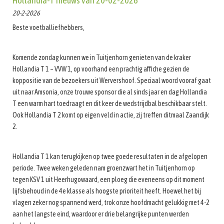
Hollandia-T nieuws van 20-02-2026
20-2-2026
Beste voetballiefhebbers,
Komende zondag kunnen we in Tuitjenhorn genieten van de kraker
Hollandia T 1 – VVW 1, op voorhand een prachtig affiche gezien de
koppositie van de bezoekers uit Wervershoof. Speciaal woord vooraf gaat
uit naar Amsonia, onze trouwe sponsor die al sinds jaar en dag Hollandia
T een warm hart toedraagt en dit keer de wedstrijdbal beschikbaar stelt.
Ook Hollandia T 2 komt op eigen veld in actie, zij treffen ditmaal Zaandijk
2.
Hollandia T 1 kan terugkijken op twee goede resultaten in de afgelopen
periode. Twee weken geleden nam groenzwart het in Tuitjenhorn op
tegen KSV 1 uit Heerhugowaard, een ploeg die eveneens op dit moment
lijfsbehoud in de 4e klasse als hoogste prioriteit heeft. Hoewel het bij
vlagen zeker nog spannend werd, trok onze hoofdmacht gelukkig met 4-2
aan het langste eind, waardoor er drie belangrijke punten werden