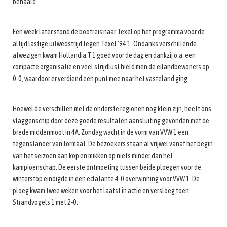
behaald.
Een week later stond de bootreis naar Texel op het programma voor de
altijd lastige uitwedstrijd tegen Texel ’94 1. Ondanks verschillende
afwezigen kwam Hollandia T 1 goed voor de dag en dankzij o.a. een
compacte organisatie en veel strijdlust hield men de eilandbewoners op
0-0, waardoor er verdiend een punt mee naar het vasteland ging.
Hoewel de verschillen met de onderste regionen nog klein zijn, heeft ons
vlaggenschip door deze goede resultaten aansluiting gevonden met de
brede middenmoot in 4A. Zondag wacht in de vorm van VVW 1 een
tegenstander van formaat. De bezoekers staan al vrijwel vanaf het begin
van het seizoen aan kop en mikken op niets minder dan het
kampioenschap. De eerste ontmoeting tussen beide ploegen voor de
winterstop eindigde in een eclatante 4-0 overwinning voor VVW 1. De
ploeg kwam twee weken voor het laatst in actie en versloeg toen
Strandvogels 1 met 2-0.