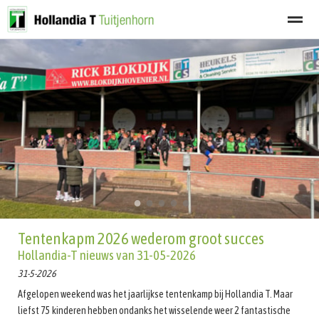
Welkom
Programma
Afgelastingen
Lid worden
Nieuwsbrief
Home
Zoeken
Nieuws
Agenda
Fot
●
●
●
●
●
Tentenkapm 2026 wederom groot succes
Hollandia-T nieuws van 31-05-2026
31-5-2026
Afgelopen weekend was het jaarlijkse tentenkamp bij Hollandia T. Maar
liefst 75 kinderen hebben ondanks het wisselende weer 2 fantastische