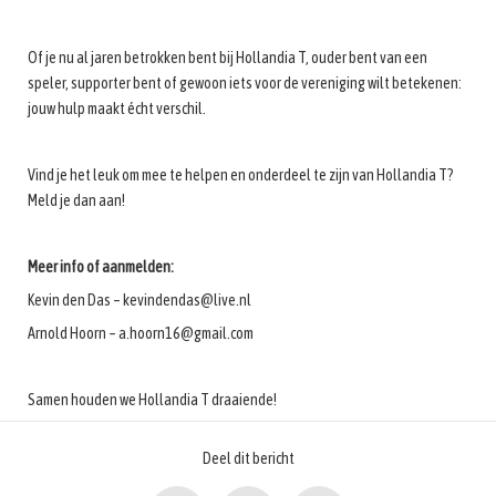
Of je nu al jaren betrokken bent bij Hollandia T, ouder bent van een
speler, supporter bent of gewoon iets voor de vereniging wilt betekenen:
jouw hulp maakt écht verschil.
Vind je het leuk om mee te helpen en onderdeel te zijn van Hollandia T?
Meld je dan aan!
Meer info of aanmelden:
Kevin den Das – kevindendas@live.nl
Arnold Hoorn – a.hoorn16@gmail.com
Samen houden we Hollandia T draaiende!
Deel dit bericht