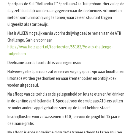
Sportpark de Kuil “Hollandia T.” Sportlaan 4 te Tuitjenhorn. Hier zal op de
dag zelf duidelijk worden aangegeven waar de deelnemers zich moeten
melden om hun inschrijving te tonen, waar ze een stuurlint krijgen
uitgereikt als startbewijs.
Het is ALLEEN mogelijk om via voorinschrijving deel te nemen aan de ATB
Challenge. Ga hiervoor naar
https://www.fietssport.nl/toertochten/55182/9e-atb-challenge-
tuitjenhorn
Deelname aan de tourtocht is voor eigen risico.
Halverwege het parcours zal er een verzorgingspost zijn waar bouillon en
limonade worden geschonken en waar krentenbollen en ontbijtkoek
worden uitgedeeld.
Na afloop van de tocht is er de gelegenheid om iets te eten en/of drinken
in de kantine van Hollandia-T. Speciaal voor de smulpaap ATB-ers zullen
ze onder andere appelgebak en snert op de kaart hebben staan!
Inschrijfkosten voor volwassenen is €10,- en voor de jeugd tot 15 jaar is
deelname gratis.
Na afloop is er de mogelijkheid om de fiets weer schoon te laten spuiten