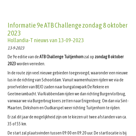
Informatie 9e ATB Challenge zondag 8 oktober
2023
Hollandia-T nieuws van 13-09-2023
13-9-2023
De 9e editie van de
ATB Challenge Tuitjenhorn
zal op
zondag 8 oktober
2023
worden verreden.
In de route zijn veel nieuwe gebieden toegevoegd, waaronder een nieuwe
lus in de richting van Schoorldam. Vanuit warmenhuizen rijden we via de
proefvelden van BEJO zaden naar bungalowpark De Rekere en
Geetmerambacht. Via Krabbendam rijden we dan richting Burgervlotbrug,
vanwaar we via Burgerbrug koers zetten naar Enigenburg. Om dan via Sint-
Maarten, Dirkshorn en Oudkarspel weer richting Tuitjenhorn te rijden.
Er zal dit jaar de mogelijkheid zijn om te kiezen uit twee afstanden van ca.
35 of 55 km.
De start zal plaatsvinden tussen 09:00 en 09:20 uur. De startlocatie is bij