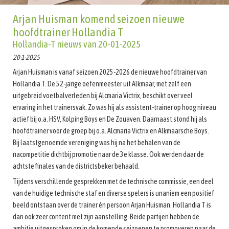
Arjan Huisman komend seizoen nieuwe
hoofdtrainer Hollandia T
Hollandia-T nieuws van 20-01-2025
20-1-2025
Arjan Huisman is vanaf seizoen 2025-2026 de nieuwe hoofdtrainer van
Hollandia T. De 52-jarige oefenmeester uit Alkmaar, met zelf een
uitgebreid voetbalverleden bij Alcmaria Victrix, beschikt over veel
ervaring in het trainersvak. Zo was hij als assistent-trainer op hoog niveau
actief bij o.a. HSV, Kolping Boys en De Zouaven. Daarnaast stond hij als
hoofdtrainer voor de groep bij o.a. Alcmaria Victrix en Alkmaarsche Boys.
Bij laatstgenoemde vereniging was hij na het behalen van de
nacompetitie dichtbij promotie naar de 3e klasse. Ook werden daar de
achtste finales van de districtsbeker behaald.
Tijdens verschillende gesprekken met de technische commissie, een deel
van de huidige technische staf en diverse spelers is unaniem een positief
beeld ontstaan over de trainer én persoon Arjan Huisman. Hollandia T is
dan ook zeer content met zijn aanstelling. Beide partijen hebben de
ambitie uitgesproken om in de komende seizoenen te promoveren naar de