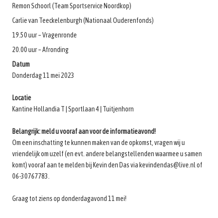
Remon Schoorl (Team Sportservice Noordkop)
Carlie van Teeckelenburgh (Nationaal Ouderenfonds)
19.50 uur – Vragenronde
20.00 uur – Afronding
Datum
Donderdag 11 mei 2023
Locatie
Kantine Hollandia T | Sportlaan 4 | Tuitjenhorn
Belangrijk: meld u vooraf aan voor de informatieavond!
Om een inschatting te kunnen maken van de opkomst, vragen wij u
vriendelijk om uzelf (en evt. andere belangstellenden waarmee u samen
komt) vooraf aan te melden bij Kevin den Das via kevindendas@live.nl of
06-30767783.
Graag tot ziens op donderdagavond 11 mei!