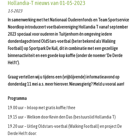
Hollandia-T nieuws van 01-05-2023
1-5-2023
In samenwerking met het Nationaal Ouderenfonds en Team Sportservice
Noordkop introduceert voetbalvereniging Hollandia T vanaf september
2023 speciaal voor ouderen in Tuitjenhorn én omgeving iedere
donderdagochtend OldStars-voetbal (beter bekend als Walking
Football) op Sportpark De Kuil, dit in combinatie met een gezellige
binnenactiviteit en een goede kop koffie (onder de noemer ‘De Derde
Helft’).
Graag vertellen wij u tijdens een (vrijblijvende) informatieavond op
donderdag 11 mei a.s. meer hierover. Nieuwsgierig? Meld u vooral aan!
Programma
19.00 uur – Inloop met gratis koffie/thee
19.15 uur – Welkom door Kevin den Das (bestuurslid Hollandia T)
19.20 uur – Uitleg Oldstars-voetbal (Walking Football) en project De
Derde Helft door: