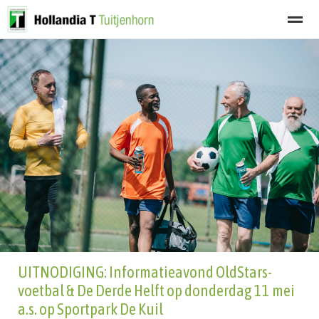
Welkom
Programma
Afgelastingen
Lid worden
Nieuwsbrief
Home
Zoeken
Nieuws
Agenda
Fot
UITNODIGING: Informatieavond OldStars-
voetbal & De Derde Helft op donderdag 11 mei
a.s. op Sportpark De Kuil