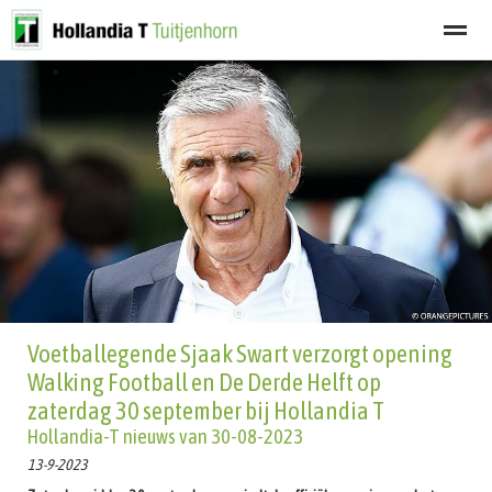
Welkom
Programma
Afgelastingen
Lid worden
Nieuwsbrief
Home
Zoeken
Nieuws
Agenda
Fot
Voetballegende Sjaak Swart verzorgt opening
Walking Football en De Derde Helft op
zaterdag 30 september bij Hollandia T
Hollandia-T nieuws van 30-08-2023
13-9-2023