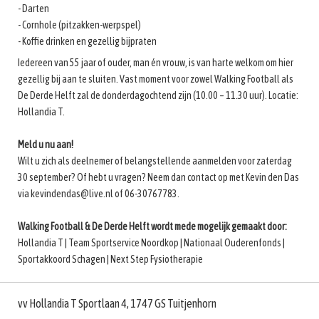
- Darten
- Cornhole (pitzakken-werpspel)
- Koffie drinken en gezellig bijpraten
Iedereen van 55 jaar of ouder, man én vrouw, is van harte welkom om hier
gezellig bij aan te sluiten. Vast moment voor zowel Walking Football als
De Derde Helft zal de donderdagochtend zijn (10.00 – 11.30 uur). Locatie:
Hollandia T.
Meld u nu aan!
Wilt u zich als deelnemer of belangstellende aanmelden voor zaterdag
30 september? Of hebt u vragen? Neem dan contact op met Kevin den Das
via kevindendas@live.nl of 06-30767783.
Walking Football & De Derde Helft wordt mede mogelijk gemaakt door:
Hollandia T | Team Sportservice Noordkop | Nationaal Ouderenfonds |
Sportakkoord Schagen | Next Step Fysiotherapie
vv Hollandia T Sportlaan 4, 1747 GS Tuitjenhorn