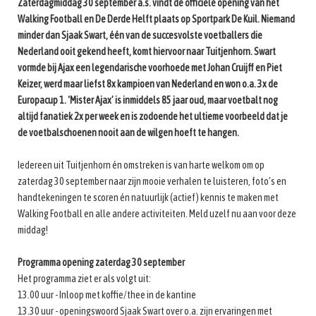
Zaterdagmiddag 30 september a.s. vindt de officiële opening van het
Walking Football en De Derde Helft plaats op Sportpark De Kuil. Niemand
minder dan Sjaak Swart, één van de succesvolste voetballers die
Nederland ooit gekend heeft, komt hiervoor naar Tuitjenhorn. Swart
vormde bij Ajax een legendarische voorhoede met Johan Cruijff en Piet
Keizer, werd maar liefst 8x kampioen van Nederland en won o.a. 3x de
Europacup 1. ‘Mister Ajax’ is inmiddels 85 jaar oud, maar voetbalt nog
altijd fanatiek 2x per week en is zodoende het ultieme voorbeeld dat je
de voetbalschoenen nooit aan de wilgen hoeft te hangen.
Iedereen uit Tuitjenhorn én omstreken is van harte welkom om op
zaterdag 30 september naar zijn mooie verhalen te luisteren, foto’s en
handtekeningen te scoren én natuurlijk (actief) kennis te maken met
Walking Football en alle andere activiteiten. Meld uzelf nu aan voor deze
middag!
Programma opening zaterdag 30 september
Het programma ziet er als volgt uit:
13.00 uur - Inloop met koffie/thee in de kantine
13.30 uur - openingswoord Sjaak Swart over o.a. zijn ervaringen met