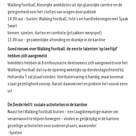
Walking Football, kleurrijke anekdotes uit zijn glansrijke carrière en de
gelegenheid voor het stellen van vragen door publiek
14.00 uur – buiten: Walking Football, foto’s en handtekeningen met Sjaak
Swart
binnen: sjoelen, darten en cornhole (pitzakken-werpspel)
15.00 uur – gezamenlijke afronding en drankje in de kantine
Goed nieuws over Walking Football: de eerste talenten ‘op leeftijd’
hebben zich aangemeld
Inmiddels hebben al 8 enthousiaste deelnemers zich aangemeld voor het
Walking Football dat na de opening wekelijks op donderdagochtend bij
Hollandia T zal plaatsvinden. Voetbalervaring is handig, maar bovenal
staat gezelligheid voorop. Aarzel daarom niet en probeer het vooral eens
uit.
De Derde Helft: sociale activiteiten in de kantine
Naast het Walking Football buiten – een laagdrempelige manier om
verantwoord te blijven bewegen – vinden er gelijktijdig in de kantine
gezellige activiteiten voor ouderen plaats, waaronder:
- Sjoelen