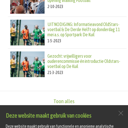
opening Walking Football
2-10-2023
UITNODIGING: Informatieavond OldStars-
voetbal & De Derde Helft op donderdag 11
mei a.s. op Sportpark De Kuil
1-5-2023
Gezocht: vrijwilligers voor
ouderencommissie én introductie Oldstars-
voetbal op De Kuil
21-3-2023
Toon alles
Deze website maakt gebruik van cookies
vv Hollandia T
Sportlaan 4
Deze website maakt gebruik van functionele en anonieme analytische