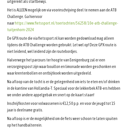
uitgereikt als startbewijs.
Het is ALLEEN mogelijk om via voorinschrijving deel te nemen aan de ATB
Challenge. Ga hiervoor
naar
https://www.fietssport.nl/toertochten/56258/10e-atb-challenge-
tuitjenhorn-2024
De GPX route die via fietssport.nl kan worden gedownload mag alleen
tijdens de ATB Challenge worden gebruikt. Let wel op! Deze GPX route is
niet leidend, wel leidend zijn de routebordjes.
Halverwege het parcours ter hoogte van Eenigenburg zal er een
verzorgingspost zijn waar bouillon en limonade worden geschonken en
waar krentenbollen en ontbijtkoek worden uitgedeeld.
Na afloop van de tocht is er de gelegenheid om iets te eten en/of drinken
in de kantine van Hollandia-T. Speciaal voor de lekkerbek ATB-ers hebben
we onder andere appelgebak en snert op de kaart staan!
Inschrijfkosten voor volwassenen is €12,50 p.p. en voor de jeugd tot 15
jaar is deelname gratis.
Na afloop is er de mogelijkheid om de fiets weer schoon te laten spuiten
op het handbalterrein.