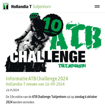
Welkom
Programma
Afgelastingen
Lid worden
Nieuwsbrief
Home
Zoeken
Nieuws
Agenda
Fot
Informatie ATB Challenge 2024
Hollandia-T nieuws van 16-09-2024
16-9-2024
De 10e editie van de
ATB Challenge Tuitjenhorn
zal op
zondag 6 oktober
2024
worden verreden.