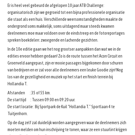
Er is heel veel gebeurd de afgelopen 10 jaar ATB Challenge:
organisatorisch zijn we gegroeid tot een bijna professionele organisatie
die staat als een huis. Verschillende weersomstandigheden maakte de
ondergrond soms makkelijk, soms uitdagend maar steeds kwamen
deelnemers moe maar voldoen over de eindstreep en de fotoreportages
spreken boekdelen: zwoegende en lachende gezichten.
In de 10e editie gaan we het nog grootser aanpakken dan wat we in de
edities ervoor hebben gedaan! Zo is de route tussen het Acon Circuit en
Groenveld aangepast, zijn er mooie passages bijgekomen door schuren
van bedrijven en er zal voor alle deelnemers een leuke Goodie zijn! Nog
los van de gezelligheid en muziek op het start en finish terrein bij
Hollandia T.
Afstanden : 35 of 55 km.
De starttijd : Tussen 09:00 en 09:20 uur.
De start locatie : Bij Sportpark de Kuil “Hollandia T.” Sportlaan 4 te
Tuitjenhorn.
Op de dag zelf zal duidelijk worden aangegeven waar de deelnemers zich
moeten melden om hun inschrijving te tonen, waar ze een stuurlint krijgen