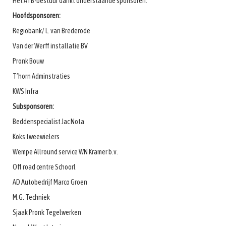
Het ATB-bestuur dankt onderstaande sponsoren:
Hoofdsponsoren:
Regiobank/ L. van Brederode
Van der Werff installatie BV
Pronk Bouw
T’horn Adminstraties
KWS Infra
Subsponsoren:
Beddenspecialist Jac Nota
Koks tweewielers
Wempe Allround service WN Kramer b.v.
Off road centre Schoorl
AD Autobedrijf Marco Groen
M.G. Techniek
Sjaak Pronk Tegelwerken