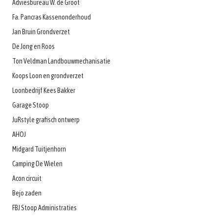
Adviesbureau W. de Groot
Fa. Pancras Kassenonderhoud
Jan Bruin Grondverzet
De Jong en Roos
Ton Veldman Landbouwmechanisatie
Koops Loon en grondverzet
Loonbedrijf Kees Bakker
Garage Stoop
JuRstyle grafisch ontwerp
AHOJ
Midgard Tuitjenhorn
Camping De Wielen
Acon circuit
Bejo zaden
FBJ Stoop Administraties