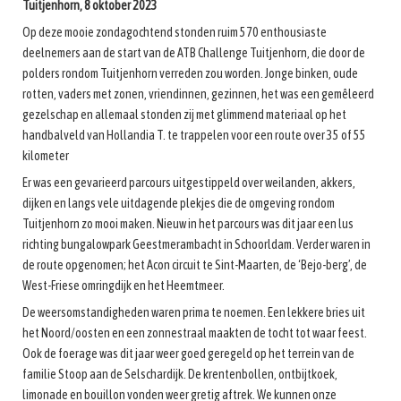
Tuitjenhorn, 8 oktober 2023
Op deze mooie zondagochtend stonden ruim 570 enthousiaste
deelnemers aan de start van de ATB Challenge Tuitjenhorn, die door de
polders rondom Tuitjenhorn verreden zou worden. Jonge binken, oude
rotten, vaders met zonen, vriendinnen, gezinnen, het was een gemêleerd
gezelschap en allemaal stonden zij met glimmend materiaal op het
handbalveld van Hollandia T. te trappelen voor een route over 35 of 55
kilometer
Er was een gevarieerd parcours uitgestippeld over weilanden, akkers,
dijken en langs vele uitdagende plekjes die de omgeving rondom
Tuitjenhorn zo mooi maken. Nieuw in het parcours was dit jaar een lus
richting bungalowpark Geestmerambacht in Schoorldam. Verder waren in
de route opgenomen; het Acon circuit te Sint-Maarten, de ‘Bejo-berg’, de
West-Friese omringdijk en het Heemtmeer.
De weersomstandigheden waren prima te noemen. Een lekkere bries uit
het Noord/oosten en een zonnestraal maakten de tocht tot waar feest.
Ook de foerage was dit jaar weer goed geregeld op het terrein van de
familie Stoop aan de Selschardijk. De krentenbollen, ontbijtkoek,
limonade en bouillon vonden weer gretig aftrek. We kunnen onze