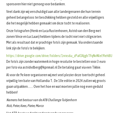
sponsoren hier niet genoeg voor bedanken.
Veel dank zijn wij verschuldigd aan alle landeigenaren die hun terrein
geheel belangeloos ter beschikking hebben gesteld en alle vrijwilligers
die het mogelijk hebben gemaakt om deze tocht te realiseren.
Onze fotografen (Henk en Luca Rustenhoven, Astrid van den Berg met
zonen Vince en Luc Laan) hebben tijdens de tocht niet niet stilgezeten.
Met als resultaat dat er prachtige foto's zijn gemaak. Via onderstaande
link zijn de foto's te bekijken.
https://drive.google.com/drive/folders/1nrxs6u_zPaICIAjgbTFqNvNlel9IehB
De foto's zijn zonder watermerk in hoge resolutie te bestellen voor 3 euro
per foto via astridvdberg@kpnmail.nl De betaling gaat via een Tikkie.
Al voor de 9e keer organiseren wij met veel plezier deze toertocht geheel
vrijwillig ten bate van Hollandia T.. De 10e editie in 2024 zullen wij groots
gaan uitpakken……. Over het hoe en wat moeten jullie nog even geduld
hebben!
Namens het bestuur van de ATB Challenge Tuitjenhorn
Rick, Peter, Kees, Pieter, Marco