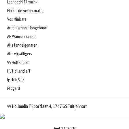
Loonbedrijf Jimmink
Maikel de Fietsenmaker
Vos Minicars
Autorijschool Hoogeboom
AH Warmenhuizen
Alle landeigenaren
Alle vrijwilligers
VV Hollandia T
HV Hollandia T
Ijsclub S.I.S.
Midgard
vv Hollandia T Sportlaan 4, 1747 GS Tuitjenhorn
Deel dit bericht